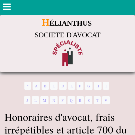
H
ÉLIANTHUS
SOCIETE D'AVOCAT
*
A
B
C
D
E
F
G
H
I
J
L
M
N
P
Q
R
S
T
V
Honoraires d'avocat, frais
irrépétibles et article 700 du