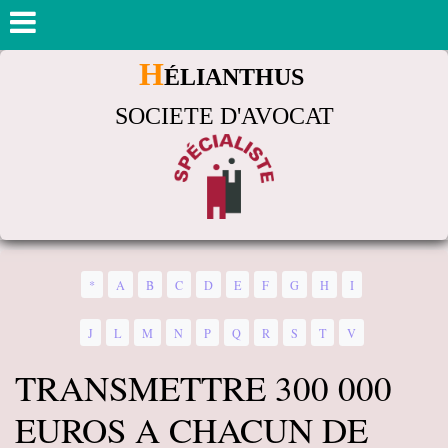
H
ÉLIANTHUS
SOCIETE D'AVOCAT
*
A
B
C
D
E
F
G
H
I
J
L
M
N
P
Q
R
S
T
V
TRANSMETTRE 300 000
EUROS A CHACUN DE