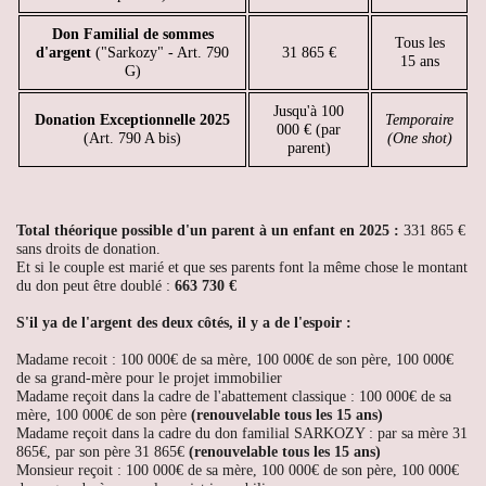
Don Familial de sommes
Tous les
d'argent
("Sarkozy" - Art. 790
31 865 €
15 ans
G)
Jusqu'à 100
Donation Exceptionnelle 2025
Temporaire
000 € (par
(Art. 790 A bis)
(One shot)
parent)
Total théorique possible d'un parent à un enfant en 2025 :
331 865 €
sans droits de donation.
Et si le couple est marié et que ses parents font la même chose le montant
du don peut être doublé :
663 730 €
S'il ya de l'argent des deux côtés, il y a de l'espoir :
Madame recoit : 100 000€ de sa mère, 100 000€ de son père, 100 000€
de sa grand-mère pour le projet immobilier
Madame reçoit dans la cadre de l'abattement classique : 100 000€ de sa
mère, 100 000€ de son père
(renouvelable tous les 15 ans)
Madame reçoit dans la cadre du don familial SARKOZY : par sa mère 31
865€, par son père 31 865€
(renouvelable tous les 15 ans)
Monsieur reçoit :
100 000€ de sa mère, 100 000€ de son père, 100 000€