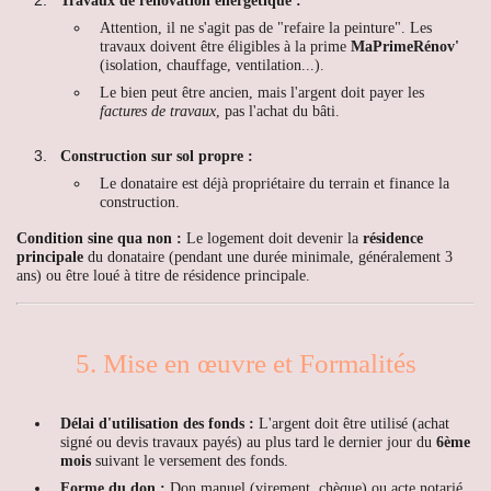
Travaux de rénovation énergétique :
Attention, il ne s'agit pas de "refaire la peinture". Les
travaux doivent être éligibles à la prime
MaPrimeRénov'
(isolation, chauffage, ventilation...).
Le bien peut être ancien, mais l'argent doit payer les
factures de travaux
, pas l'achat du bâti.
Construction sur sol propre :
Le donataire est déjà propriétaire du terrain et finance la
construction.
Condition sine qua non :
Le logement doit devenir la
résidence
principale
du donataire (pendant une durée minimale, généralement 3
ans) ou être loué à titre de résidence principale.
5. Mise en œuvre et Formalités
Délai d'utilisation des fonds :
L'argent doit être utilisé (achat
signé ou devis travaux payés) au plus tard le dernier jour du
6ème
mois
suivant le versement des fonds.
Forme du don :
Don manuel (virement, chèque) ou acte notarié.